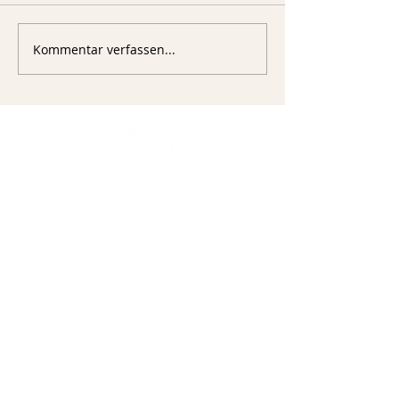
Kommentar verfassen...
Sigmund-Riefler-Bogen 4
81829 München
Fachverband Deutscher Floristen
Landesverband Bayern e.V.
089 – 17867 – 50
089 – 17867 – 99
mail@floristenverband-bayern.de