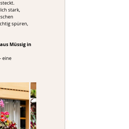
steckt. 
ch stark, 
ischen 
chtig spüren, 
aus Müssig in 
 eine 