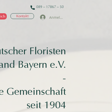
089 – 17867 – 50
ich
Kontakt
Anmelden
scher Floristen
and Bayern e.V.
-
ke Gemeinschaft
seit 1904