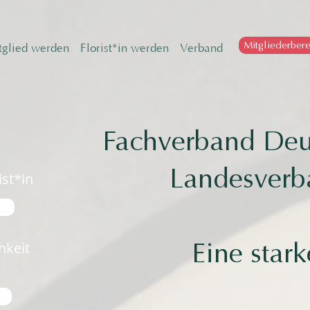
Mitgliederbere
tglied werden
Florist*in werden
Verband
Fachverband Deut
Landesverb
ist*in
Eine star
hkeit