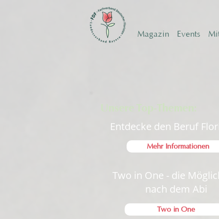
Magazin
Events
Mi
Unsere Top-Themen:
Entdecke den Beruf Flor
Mehr Informationen
Two in One - die Möglic
nach dem Abi
Two in One