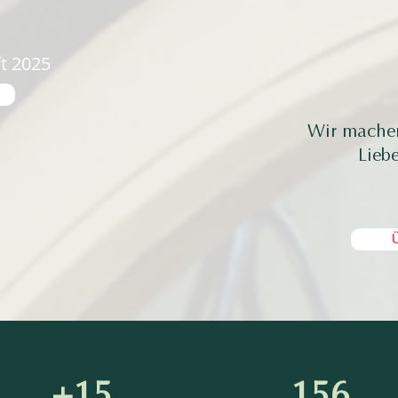
t 2025
Wir machen 
Lieb
Ü
+15
156