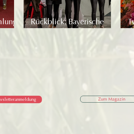
mlung
Rückblick: Bayerische
T
Meisterschaft der Floristik
d
2025 – was für ein
B
Wochenende!
d
wsletteranmeldung
Zum Magazin