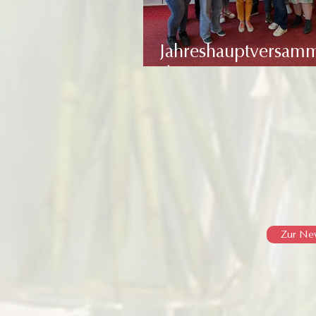
Jahreshauptversam
des FDF Bayern
Zur Ne