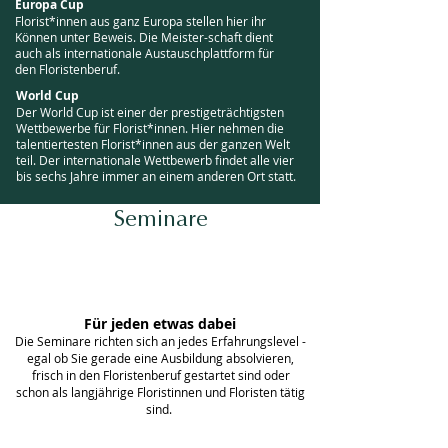
Europa Cup
Florist*innen aus ganz Europa stellen hier ihr
Können unter Beweis. Die Meister-schaft dient
auch als internationale Austauschplattform für
den Floristenberuf.
World Cup
Der World Cup ist einer der prestigeträchtigsten
Wettbewerbe für Florist*innen. Hier nehmen die
talentiertesten Florist*innen aus der ganzen Welt
teil. Der internationale Wettbewerb findet alle vier
bis sechs Jahre immer an einem anderen Ort statt.
Seminare
Für jeden etwas dabei
Die Seminare richten sich an jedes Erfahrungslevel -
egal ob Sie gerade eine Ausbildung absolvieren,
frisch in den Floristenberuf gestartet sind oder
schon als langjährige
Floristinnen und Floristen
tätig
sind.