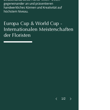
gegeneinander an und präsentieren
handwerkliches Können und Kreativität auf
höchstem Niveau.
Europa Cup & World Cup -
Internationalen Meisterschaften
der Floristen
Teilnehmer Deutschland
Europa
Cup
1/2