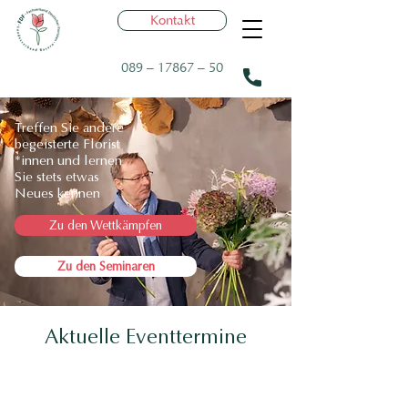
Kontakt
089 – 17867 – 50
Treffen Sie andere
begeisterte
Florist
*innen und lernen
Sie stets etwas
Neues kennen
Zu den Wettkämpfen
Zu den Seminaren
Aktuelle Eventtermine