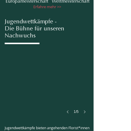
Europameisterschaft
Weltmeisterschaft
Erfahre mehr >>
Jugendwettkämpfe -
Die Bühne für unseren
Nachwuchs
Siegerin Anna Gramsch
Heinz-
Czeiler-
Cup
2019
1/5
Jugendwettkämpfe bieten angehenden Florist*innen