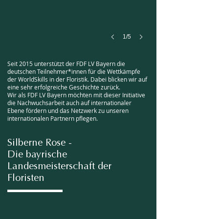
1/5
Seit 2015 unterstützt der FDF LV Bayern die
deutschen Teilnehmer*innen für die Wettkämpfe
der WorldSkills in der Floristik. Dabei blicken wir auf
eine sehr erfolgreiche Geschichte zurück.
Wir als FDF LV Bayern möchten mit dieser Initiative
die Nachwuchsarbeit auch auf internationaler
Ebene fördern und das Netzwerk zu unseren
internationalen Partnern pflegen.
Silberne Rose -
Die bayrische
Landesmeisterschaft der
Floristen
Austellung & Event
Silberne
Rose
2017