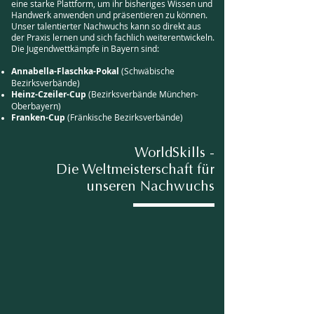
eine starke Plattform, um ihr bisheriges Wissen und
Handwerk anwenden und präsentieren zu können.
Unser talentierter Nachwuchs kann so direkt aus
der Praxis lernen und sich fachlich weiterentwickeln.
Die Jugendwettkämpfe in Bayern sind:
Annabella-Flaschka-Pokal
(Schwäbische
Bezirksverbände)
Heinz-Czeiler-Cup
(Bezirksverbände München-
Oberbayern)
Franken-Cup
(Fränkische Bezirksverbände)
WorldSkills -
Die Weltmeisterschaft für
unseren Nachwuchs
Zu Gast bei Bundeskanzlerin
WorldSkills
2019