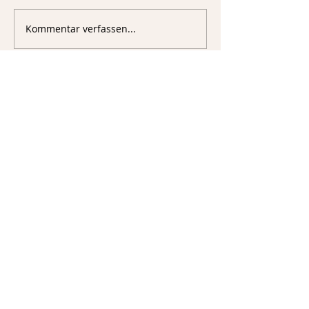
Kommentar verfassen...
Aktuell
Fachverband Deut. Floristen LV Bayern e.V.
25. Okt. 2020
Kommentar 1
Gefällt mir
Sigmund-Riefler-Bogen 4
81829 München
Fachverband Deutscher Floristen