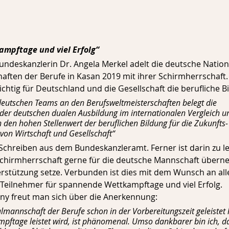
mpftage und viel Erfolg“
– Bundeskanzlerin Dr. Angela Merkel adelt die deutsche Nati
haften der Berufe in Kasan 2019 mit ihrer Schirmherrschaft.
wichtig für Deutschland und die Gesellschaft die berufliche Bi
deutschen Teams an den Berufsweltmeisterschaften belegt die 
der deutschen dualen Ausbildung im internationalen Vergleich u
h den hohen Stellenwert der beruflichen Bildung für die Zukunfts-
 von Wirtschaft und Gesellschaft“
n Schreiben aus dem Bundeskanzleramt. Ferner ist darin zu le
Schirmherrschaft gerne für die deutsche Mannschaft übern
erstützung setze. Verbunden ist dies mit dem Wunsch an all
Teilnehmer für spannende Wettkampftage und viel Erfolg.
ny freut man sich über die Anerkennung: 
mannschaft der Berufe schon in der Vorbereitungszeit geleistet 
ftage leistet wird, ist phänomenal. Umso dankbarer bin ich, da