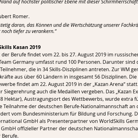
hland auf höchster politischer Ebene mit dieser Schirmherrschaf
ubert Romer. 
stetig daran, das Können und die Wertschätzung unserer Fachkräf
t noch tiefer zu verankern.“
kills Kasan 2019
 der Berufe findet vom 22. bis 27. August 2019 im russische
s Team Germany umfasst rund 100 Personen. Darunter sind d
eilnehmer, die in 34 Skills-Disziplinen antreten. Zur WM ge
kräfte aus über 60 Ländern in insgesamt 56 Disziplinen. Die
ewerbe findet am 22. August 2019 in der „Kazan Arena“ statt
r Siegerehrung auch die Medaillen vergeben. Das „Kazan Ex
4,8 Hektar), Austragungsort des Wettbewerbs, wurde extra fü
ie Teilnahme der deutschen Berufe-Nationalmannschaft an d
rdert vom Bundesministerium für Bildung und Forschung. D
ernational GmbH als Presenterpartner von WorldSkills Germ
mbH offizieller Partner der deutschen Nationalmannschaft 
 Berufe.