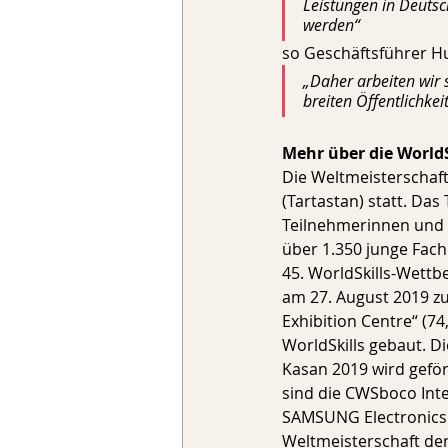
Leistungen in Deutsc
werden“ 
so Geschäftsführer H
„Daher arbeiten wir 
breiten Öffentlichkei
Mehr über die WorldS
Die Weltmeisterschaft
(Tartastan) statt. Da
Teilnehmerinnen und T
über 1.350 junge Fach
45. WorldSkills-Wettb
am 27. August 2019 zu
Exhibition Centre“ (7
WorldSkills gebaut. D
Kasan 2019 wird gefö
sind die CWSboco Int
SAMSUNG Electronics G
Weltmeisterschaft der