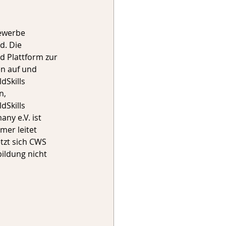
ewerbe 
d. Die 
d Plattform zur 
n auf und 
dSkills 
n, 
Skills 
ny e.V. ist 
er leitet 
tzt sich CWS 
bildung nicht 