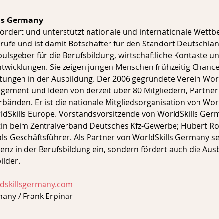
lls Germany
ördert und unterstützt nationale und internationale Wettb
ufe und ist damit Botschafter für den Standort Deutschlan
lsgeber für die Berufsbildung, wirtschaftliche Kontakte un
twicklungen. Sie zeigen jungen Menschen frühzeitig Chance
stungen in der Ausbildung. Der 2006 gegründete Verein Worl
ement und Ideen von derzeit über 80 Mitgliedern, Partner
nden. Er ist die nationale Mitgliedsorganisation von World
ldSkills Europe. Vorstandsvorsitzende von WorldSkills Germa
tin beim Zentralverband Deutsches Kfz-Gewerbe; Hubert Rom
ls Geschäftsführer. Als Partner von WorldSkills Germany se
llenz in der Berufsbildung ein, sondern fördert auch die Aus
ilder.
dskillsgermany.com
many / Frank Erpinar