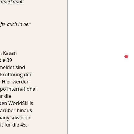
t anerkannt 
te auch in der 
n Kasan 
ie 39 
meldet sind 
 Eröffnung der 
. Hier werden 
po International 
r die 
en WorldSkills 
arüber hinaus 
any sowie die 
für die 45. 