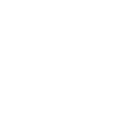
Sigmund-Rief
81829 Münc
089 – 178
089 – 178
mail@f
bayern.de
Cookies
Impressum & Datenschutz