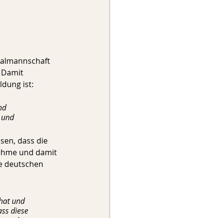
onalmannschaft 
 Damit 
ldung ist: 
nd 
 und 
sen, dass die 
ehme und damit 
e deutschen 
hat und 
ss diese 