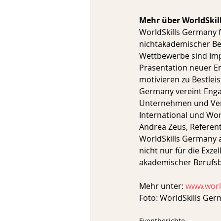
Mehr über WorldSki
WorldSkills Germany f
nichtakademischer Ber
Wettbewerbe sind Impu
Präsentation neuer En
motivieren zu Bestlei
Germany vereint Engag
Unternehmen und Verbä
International und Wor
Andrea Zeus, Referen
WorldSkills Germany a
nicht nur für die Exze
akademischer Berufsb
Mehr unter: 
www.worl
Foto: WorldSkills Ger
Eventberichte