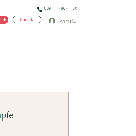
089 – 17867 – 50
ich
Kontakt
Anmelden
mpfe