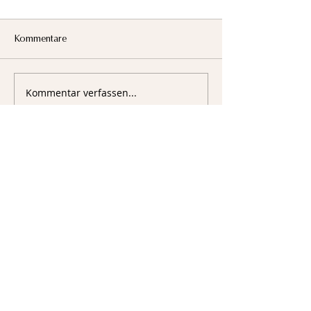
Kommentare
Kommentar verfassen...
Sigmund-Riefler-Bogen 4
81829 München
Fachverband Deutscher Floristen
Landesverband Bayern e.V.
089 – 17867 – 50
089 – 17867 – 99