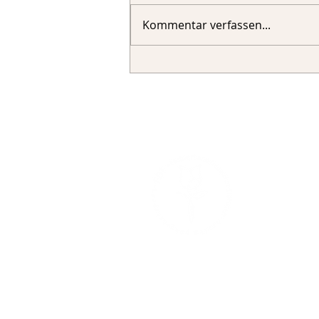
Kommentar verfassen...
Fachverband 
Landesverban
Sigmund-Rief
81829 Münc
089 – 178
089 – 178
mail@f
bayern.de