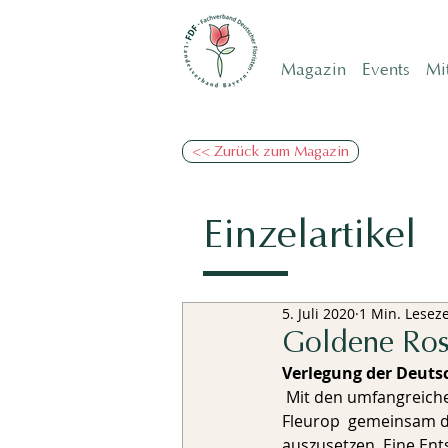
Magazin
Events
Mi
<< Zurück zum Magazin
Einzelartikel
5. Juli 2020
1 Min. Leseze
Goldene Ros
Verlegung der Deuts
 Mit den umfangreichen Maßnahmen zur Eindämmung der Corona-Pandemie haben sich FDF und 
Fleurop  gemeinsam d
auszusetzen. Eine Ent