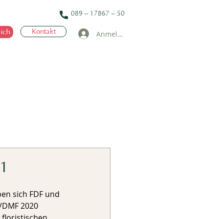
089 – 17867 – 50
ich
Kontakt
Anmelden
21
n/DMF 2020 
loristischen 