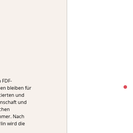
n FDF-
n bleiben für 
tierten und 
enschaft und 
chen 
ehmer. Nach 
in wird die 