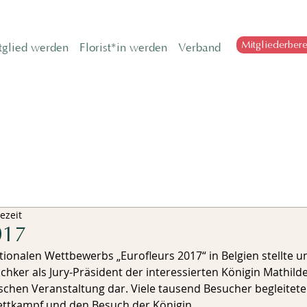
Mitgliederbere
tglied werden
Florist*in werden
Verband
ezeit
017
tionalen Wettbewerbs „Eurofleurs 2017“ in Belgien stellte u
hker als Jury-Präsident der interessierten Königin Mathilde
ischen Veranstaltung dar. Viele tausend Besucher begleitete
ttkampf und den Besuch der Königin.