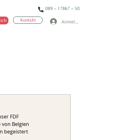
089 – 17867 – 50
ich
Kontakt
Anmelden
nser FDF 
 von Belgien 
n begeistert 