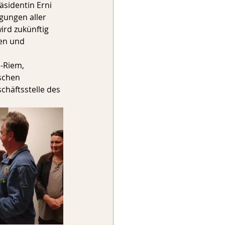
sidentin Erni 
ungen aller 
ird zukünftig 
en und 
-Riem, 
schen 
häftsstelle des 