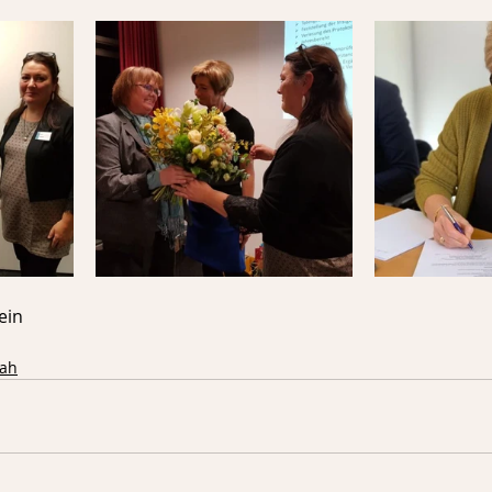
ein
nah