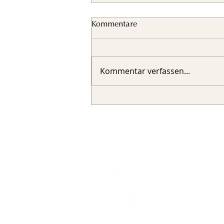
Kommentare
Kommentar verfassen...
Fachverband 
Landesverban
Sigmund-Rief
81829 Münc