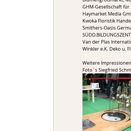
GHM-Gesellschaft fü
Haymarket Media Gmb
Kwoka Floristik Hand
Smithers-Oasis Germ
SÜDD.BILDUNGSZENTRU
Van der Plas Internati
Winkler e.K. Deko u. F
Weitere Impressionen
Foto´s Siegfried Schmi