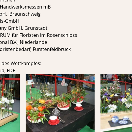
r Handwerksmessen mB
H,  Braunschweig
els-GmbH
any GmbH, Grünstadt
M für Floristen im Rosenschloss
onal B.V., Niederlande
loristenbedarf, Fürstenfeldbruck
 des Wettkampfes:
d, FDF  