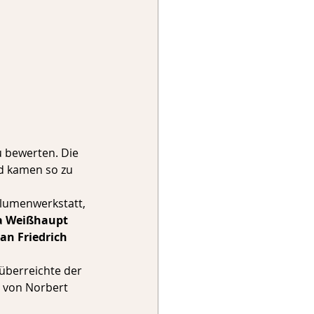
u bewerten. Die 
d kamen so zu 
 Blumenwerkstatt, 
a Weißhaupt
an Friedrich
überreichte der 
 von Norbert 