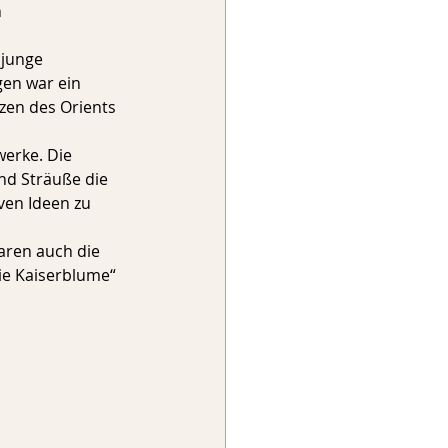
h
 junge 
gen war ein 
zen des Orients 
erke. Die 
d Sträuße die 
ven Ideen zu 
aren auch die 
e Kaiserblume“ 