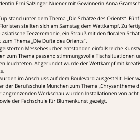
dentin Erni Salzinger-Nuener mit Gewinnerin Anna Gramsc
 Cup stand unter dem Thema „Die Schätze des Orients“. Fünf
 Floristen stellten sich am Samstag dem Wettkampf. Zu ferti
 asiatische Teezeremonie, ein Strauß mit den floralen Schät
it zum Thema „Die Düfte des Orients“.
geisterten Messebesucher entstanden einfallsreiche Kunstw
ten zum Thema passend stimmungsvolle Tischsituationen un
ben leuchteten. Abgerundet wurde der Wettkampf mit kreati
s.
 wurden im Anschluss auf dem Boulevard ausgestellt. Hier w
er der Berufsschule München zum Thema „Chrysantheme di
er angrenzenden Werkschau wurden Installationen von acht 
sowie der Fachschule für Blumenkunst gezeigt.