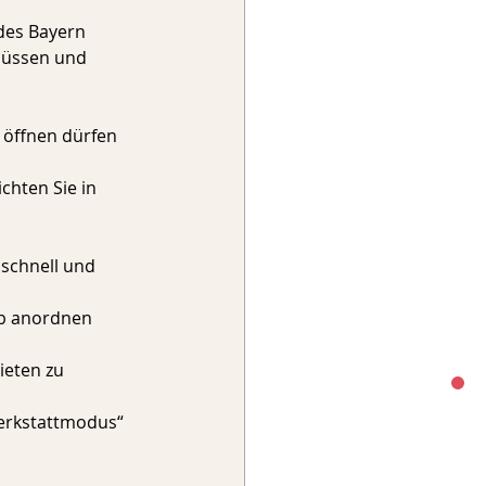
des Bayern 
müssen und 
 öffnen dürfen 
chten Sie in 
schnell und 
ub anordnen 
ieten zu 
Werkstattmodus“ 