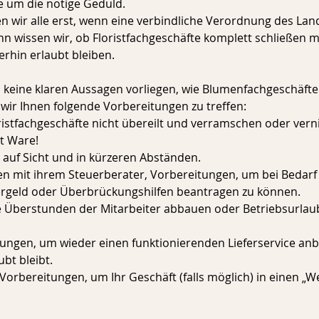
ie um die nötige Geduld.
n wir alle erst, wenn eine verbindliche Verordnung des Lan
ann wissen wir, ob Floristfachgeschäfte komplett schließen 
rhin erlaubt bleiben.
keine klaren Aussagen vorliegen, wie Blumenfachgeschäfte
wir Ihnen folgende Vorbereitungen zu treffen:
oristfachgeschäfte nicht übereilt und verramschen oder verni
t Ware!
e auf Sicht und in kürzeren Abständen.
en mit ihrem Steuerberater, Vorbereitungen, um bei Bedarf 
tergeld oder Überbrückungshilfen beantragen zu können.
ie Überstunden der Mitarbeiter abbauen oder Betriebsurla
itungen, um wieder einen funktionierenden Lieferservice anb
ubt bleibt.
s Vorbereitungen, um Ihr Geschäft (falls möglich) in einen „