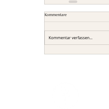
Kommentare
Kommentar verfassen...
Fachverband 
Landesverban
Sigmund-Rief
81829 Münc