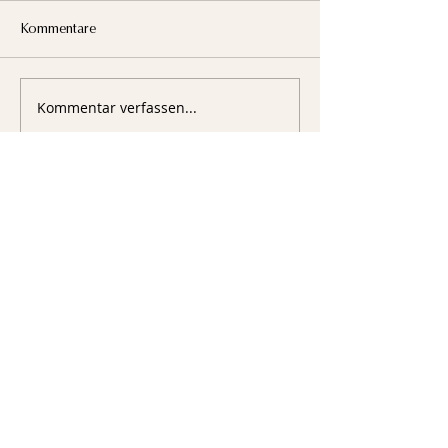
Kommentare
Kommentar verfassen...
Sigmund-Riefler-Bogen 4
81829 München
Fachverband Deutscher Floristen
Landesverband Bayern e.V.
089 – 17867 – 50
089 – 17867 – 99