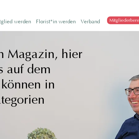
Mitgliederbere
tglied werden
Florist*in werden
Verband
 Magazin, h
ier
ts auf dem
d
können in
tegorien