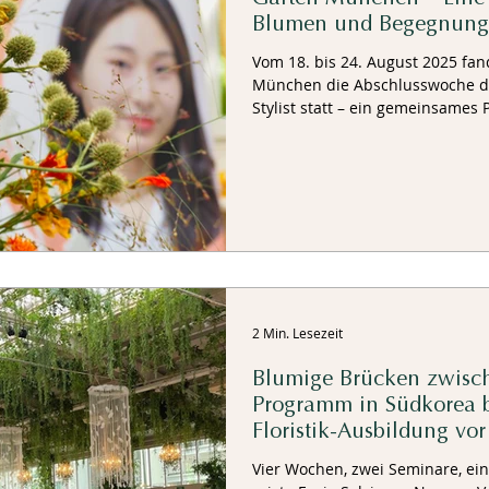
Blumen und Begegnung
Vom 18. bis 24. August 2025 fa
München die Abschlusswoche des
Stylist statt – ein gemeinsames
Deutscher Floristen – Landesve
renommierten Akademie Lockyou
2 Min. Lesezeit
Blumige Brücken zwisch
Programm in Südkorea b
Floristik-Ausbildung vor
Vier Wochen, zwei Seminare, ein Ziel: Auch in diesem