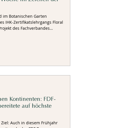
nd im Botanischen Garten
 IHK-Zertifikatslehrgangs Floral
 Projekt des Fachverbandes
rband Bayern und der
ng Korea Floral Design.
en Kontinenten: FDF-
ereitete auf höchste
 Frühjahr