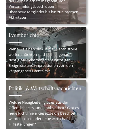
der Gemein-schaft mitgeteilt, von
Versammlungsbeschlüssen
über neue Mitglieder bis hin zur internen
Aktivitäten.
Eventberichte
Wenn Sie einen Blick in die Eventhistorie
werfen möchten sind sie hier genau
richtig. Sie bekommen alle wichtigen
Ereignisse und Impressionen von den
vergangenen Events mit.
Politik- & Wirtschaftsnachrichten
Welche Neuigkeiten gibt es aus der
Öffentlichkeits- und Lobbyarbeit? Gibt es
neue Richtlinien/ Gesetzte die beachtet
werden sollen oder neue wirtschaftliche
Hilfestellungen?